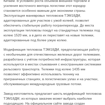
Китаем. В условиях роста объёмов внешней торговли и
усиления восточного вектора логистики этот коридор
становится особенно важным для экономики страны.
Эксплуатация маневровых тепловозов ТЭМ18ДМ,
адаптированных для участков с узкой колеей, позволит
обеспечить стабильную работу погранперехода. До места
эксплуатации тепловозы поедут на стандартных тележках под
колею 1520 мм, а в депо их переставят на новые тележки,
адаптированные под более узкую колею.
Модификация тепловоза ТЭМ18ДМ, предполагающая работу
с необычными для отечественных железных дорог тележками,
разработана с учётом потребностей инфраструктуры, которая
используется в местах стыкования с иностранными системами
рельсового транспорта. Тележки под колею 1435 мм
позволяют эффективно использовать технику на
приграничных станциях, в логистических узлах и на участках,
обслуживающих международные грузовые потоки.
Завод-изготовитель предлагает шесть модификаций тепловоза
ТЭМ18ДМ, из которых заказчик может выбрать наиболее
подходящую. На официальном сайте завода создан