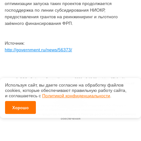
оптимизации запуска таких проектов продолжается
господдержка по линии субсидирования НИОКР,
предоставления грантов на реинжиниринг и льготного
заёмного финансирования ФРП.
Источник:
http://government.ru/news/56373/
©
ООО «Софт энд Сервис Компани»
, 2026, v2.12.20 revision: 67b0ca1b
ОКВЭД: 63.11.1, Коды видов деятельности в области информационных технологий:
Используя сайт, вы даете согласие на обработку файлов
1.01, 3.01
сооkiеs, которые обеспечивают правильную работу сайта,
Ценовая политика
и соглашаетесь с
Политикой конфиденциальности
.
Технологии
Исключительные авторские и смежные права принадлежат АО «Кодекс».
Хорошо
Положение по обработке и защите персональных данных
Справка о регистрации продуктов АО «Кодекс» в Реестре российского программного
обеспечения