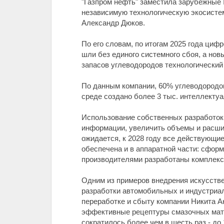
"Газпром нефть" заместила зарубежные
независимую технологическую экосисте
Александр Дюков.
По его словам, по итогам 2025 года ци
шли без единого системного сбоя, а нов
запасов углеводородов технологический
По данным компании, 60% углеводородо
среде создано более 3 тыс. интеллекту
Использование собственных разработок 
информации, увеличить объемы и расшир
ожидается, к 2028 году все действующи
обеспечена и в аппаратной части: сфо
производителями разработаны комплексы
Одним из примеров внедрения искусстве
разработки автомобильных и индустриал
переработке и сбыту компании Никита А
эффективные рецептуры смазочных мате
сократилось более чем в шесть раз - до 