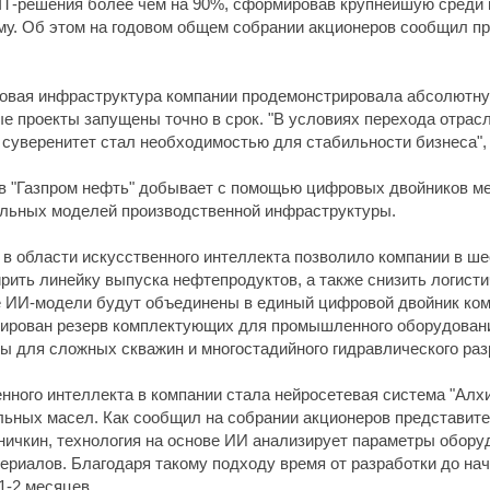
 IТ-решения более чем на 90%, сформировав крупнейшую сред
му. Об этом на годовом общем собрании акционеров сообщил п
фровая инфраструктура компании продемонстрировала абсолютн
ые проекты запущены точно в срок. "В условиях перехода отра
 суверенитет стал необходимостью для стабильности бизнеса", 
в "Газпром нефть" добывает с помощью цифровых двойников ме
альных моделей производственной инфраструктуры.
в области искусственного интеллекта позволило компании в шес
ить линейку выпуска нефтепродуктов, а также снизить логистич
е ИИ-модели будут объединены в единый цифровой двойник ком
рмирован резерв комплектующих для промышленного оборудован
 для сложных скважин и многостадийного гидравлического раз
нного интеллекта в компании стала нейросетевая система "Алхи
ьных масел. Как сообщил на собрании акционеров представите
ничкин, технология на основе ИИ анализирует параметры обору
риалов. Благодаря такому подходу время от разработки до нач
1-2 месяцев.