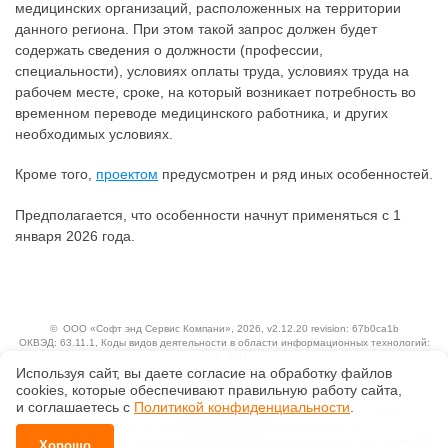
медицинских организаций, расположенных на территории
данного региона. При этом такой запрос должен будет
содержать сведения о должности (профессии,
специальности), условиях оплаты труда, условиях труда на
рабочем месте, сроке, на который возникает потребность во
временном переводе медицинского работника, и других
необходимых условиях.
Кроме того,
проектом
предусмотрен и ряд иных особенностей.
Предполагается, что особенности начнут применяться с 1
января 2026 года.
©
ООО «Софт энд Сервис Компани»
, 2026, v2.12.20 revision: 67b0ca1b
ОКВЭД: 63.11.1, Коды видов деятельности в области информационных технологий:
1.01, 3.01
Ценовая политика
Используя сайт, вы даете согласие на обработку файлов
Технологии
сооkiеs, которые обеспечивают правильную работу сайта,
и соглашаетесь с
Политикой конфиденциальности
.
Исключительные авторские и смежные права принадлежат АО «Кодекс».
Положение по обработке и защите персональных данных
Справка о регистрации продуктов АО «Кодекс» в Реестре российского программного
Хорошо