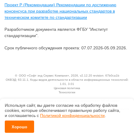
Проект Р (Рекомендации) Рекомендации по достижению
консенсуса при разработке национальных стандартов в
техническом комитете по стандартизации
Разработчиком документа является ФГБУ "Институт
стандартизации".
Срок публичного обсуждения проекта: 07.07.2026-05.09.2026.
©
ООО «Софт энд Сервис Компани»
, 2026, v2.12.20 revision: 67b0ca1b
ОКВЭД: 63.11.1, Коды видов деятельности в области информационных технологий:
1.01, 3.01
Ценовая политика
Технологии
Исключительные авторские и смежные права принадлежат АО «Кодекс».
Используя сайт, вы даете согласие на обработку файлов
Положение по обработке и защите персональных данных
Справка о регистрации продуктов АО «Кодекс» в Реестре российского программного
сооkiеs, которые обеспечивают правильную работу сайта,
обеспечения
и соглашаетесь с
Политикой конфиденциальности
.
Хорошо