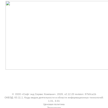
©
ООО «Софт энд Сервис Компани»
, 2026, v2.12.20 revision: 67b0ca1b
ОКВЭД: 63.11.1, Коды видов деятельности в области информационных технологий:
1.01, 3.01
Ценовая политика
Технологии