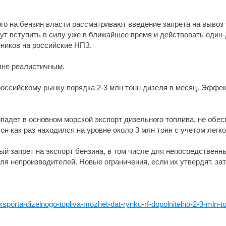
о на бензин власти рассматривают введение запрета на вывоз 
гут вступить в силу уже в ближайшее время и действовать оди
ников на российские НПЗ.
лне реалистичным.
т российскому рынку порядка 2-3 млн тонн дизеля в месяц. Эффе
попадет в основном морской экспорт дизельного топлива, не о
он как раз находился на уровне около 3 млн тонн с учетом легко
й запрет на экспорт бензина, в том числе для непосредственны
для непроизводителей. Новые ограничения, если их утвердят, за
sporta-dizelnogo-topliva-mozhet-dat-rynku-rf-dopolnitelno-2-3-mln-t