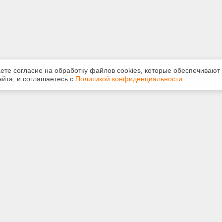
аете согласие на обработку файлов сооkiеs, которые обеспечивают
йта, и соглашаетесь с
Политикой конфиденциальности
.
ная информация
Сервисы
:
Специализированные онлайн-
издания
-20-55
Регулярная новостная рассылка
ice59@gmail.com
Служба поддержки пользователей
«Кодекс» и «Техэксперт»