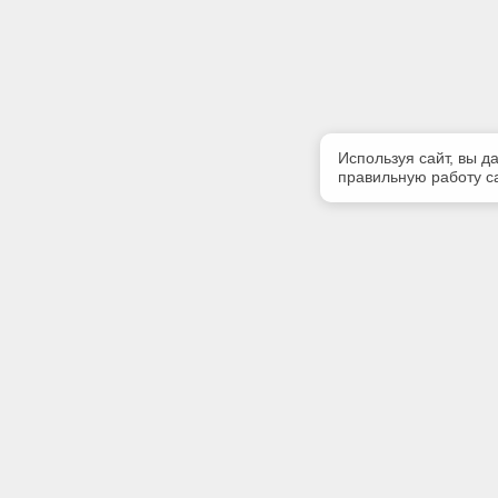
Используя сайт, вы д
правильную работу са
Полезная информация
Контакт
Контакты
Телефон
(342) 247
E-mail:
softserv
Адрес: