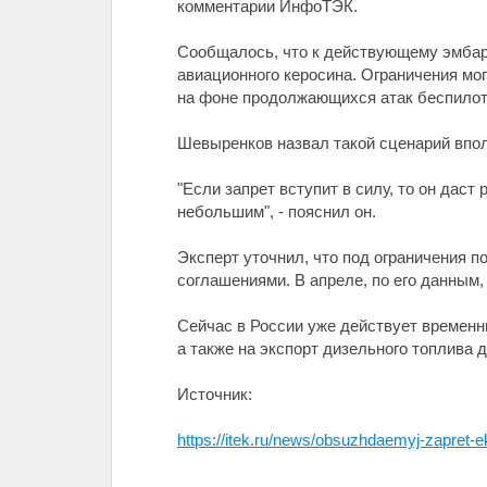
комментарии ИнфоТЭК.
Сообщалось, что к действующему эмбарг
авиационного керосина. Ограничения мо
на фоне продолжающихся атак беспилот
Шевыренков назвал такой сценарий впо
"Если запрет вступит в силу, то он дас
небольшим", - пояснил он.
Эксперт уточнил, что под ограничения 
соглашениями. В апреле, по его данным, 
Сейчас в России уже действует временны
а также на экспорт дизельного топлива 
Источник:
https://itek.ru/news/obsuzhdaemyj-zapret-ek