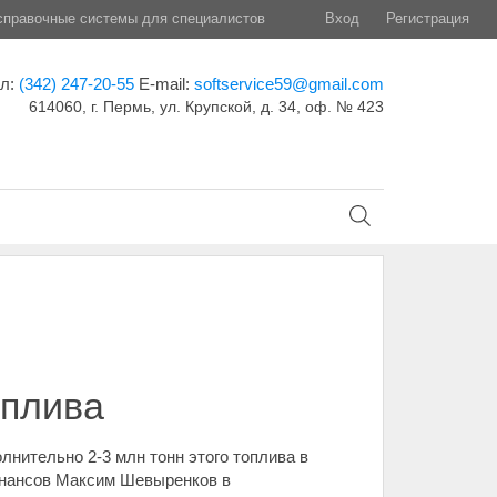
правочные системы для специалистов
Вход
Регистрация
ел:
(342) 247-20-55
E-mail:
softservice59@gmail.com
614060, г. Пермь, ул. Крупской, д. 34, оф. № 423
оплива
нительно 2-3 млн тонн этого топлива в
инансов Максим Шевыренков в