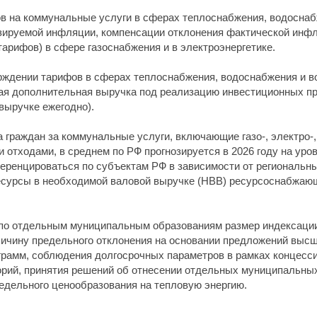
ов на коммунальные услуги в сферах теплоснабжения, водоснаб
зируемой инфляции, компенсации отклонения фактической инфля
арифов) в сфере газоснабжения и в электроэнергетике.
верждении тарифов в сферах теплоснабжения, водоснабжения и
ая дополнительная выручка под реализацию инвестиционных п
выручке ежегодно).
а граждан за коммунальные услуги, включающие газо-, электро-
ходами, в среднем по РФ прогнозируется в 2026 году на уровне 
ренцироваться по субъектам РФ в зависимости от региональны
оресурсы в необходимой валовой выручке (НВВ) ресурсоснабжаю
 по отдельным муниципальным образованиям размер индексаци
личину предельного отклонения на основании предложений выс
грамм, соблюдения долгосрочных параметров в рамках концесс
орий, принятия решений об отнесении отдельных муниципальны
едельного ценообразования на тепловую энергию.