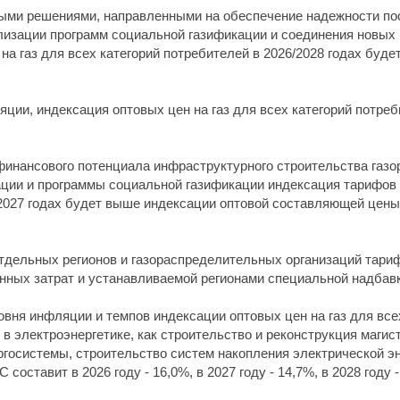
ыми решениями, направленными на обеспечение надежности пос
лизации программ социальной газификации и соединения новых 
а газ для всех категорий потребителей в 2026/2028 годах будет
яции, индексация оптовых цен на газ для всех категорий потреби
финансового потенциала инфраструктурного строительства газо
ции и программы социальной газификации индексация тарифов н
027 годах будет выше индексации оптовой составляющей цены на 
отдельных регионов и газораспределительных организаций тари
нных затрат и устанавливаемой регионами специальной надбавк
ровня инфляции и темпов индексации оптовых цен на газ для вс
в электроэнергетике, как строительство и реконструкция маги
ргосистемы, строительство систем накопления электрической эн
оставит в 2026 году - 16,0%, в 2027 году - 14,7%, в 2028 году -