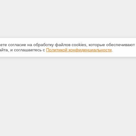
аете согласие на обработку файлов сооkiеs, которые обеспечивают
йта, и соглашаетесь с
Политикой конфиденциальности
.
ная информация
Сервисы
:
Специализированные онлайн-
издания
-20-55
Регулярная новостная рассылка
ice59@gmail.com
Служба поддержки пользователей