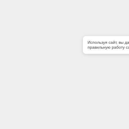
Используя сайт, вы д
правильную работу са
Полезная информация
Контакт
Контакты
Телефон
(342) 247
E-mail:
softserv