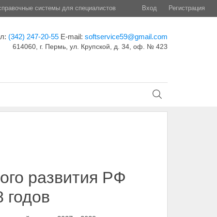
правочные системы для специалистов
Вход
Регистрация
ел:
(342) 247-20-55
E-mail:
softservice59@gmail.com
614060, г. Пермь, ул. Крупской, д. 34, оф. № 423
ого развития РФ
8 годов