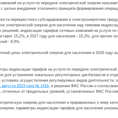
омпаний на услуги по передаче электрической энергии называ
 с целью внедрения эталонного принципа формирования операц
 роста перекрестного субсидирования в электроэнергетике пре
аче электрической энергии для населения над темпами индексац
х решений, индексация тарифов сетевых компаний на услуги по 
ставит 15,2%, в 2027 году для населения - 15,3%, для прочих по
лей - 8,9%.
чной цены электрической энергии для населения в 2026 году оцен
етры индексации тарифов на услуги по передаче электрической
е для устранения локальных регуляторных дисбалансов в отде
б условиях осуществления регулируемых видов деятельности, з
 августа 2023 года № 1416
, и решения ФАС России о согласова
, отличных от предельных уровней, установленных ФАС России
ектрическую энергию для населения и приравненных к нему ка
энергии, параметры индексации тарифов для населения указан