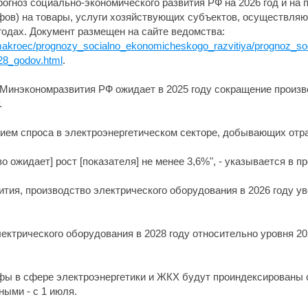
гноз социально-экономического развития РФ на 2026 год и на п
ифов) на товары, услуги хозяйствующих субъектов, осуществл
годах. Документ размещен на сайте ведомства:
ns/makroec/prognozy_socialno_ekonomicheskogo_razvitiya/prognoz_s
28_godov.html
.
о Минэкономразвития РФ ожидает в 2025 году сокращение произ
.
нием спроса в электроэнергетическом секторе, добывающих отра
 ожидает] рост [показателя] не менее 3,6%", - указывается в пр
тия, производство электрического оборудования в 2026 году увел
ектрического оборудования в 2028 году относительно уровня 202
рифы в сфере электроэнергетики и ЖКХ будут проиндексированы 
ыми - с 1 июля.