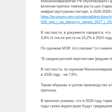
Минэкономразвития РФ опубликовало Про
включая прогноз темпов роста цен (тар
инфраструктурном секторе, в 2026-2028 
https://economy.gov.ru/material/directio
026_god_i_na_planovyy_period_2027_i_20
В частности, в документе говорится, чт
3,6% г/г после роста на 10,2% в 2024 году
По оценкам МЭР, это связано "со сниже
"В среднесрочной перспективе [ведомство
В частности, по оценкам Минэкономразви
в 2028 году - на 7,6%.
Таким образом, в целом производство эл
прогноза.
В прогнозе указано, что в 2026 году та
годы сроки индексации будут традиционн