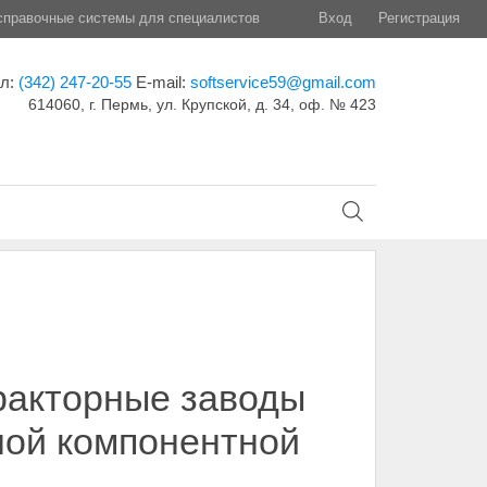
правочные системы для специалистов
Вход
Регистрация
ел:
(342) 247-20-55
E-mail:
softservice59@gmail.com
614060, г. Пермь, ул. Крупской, д. 34, оф. № 423
тракторные заводы
ной компонентной