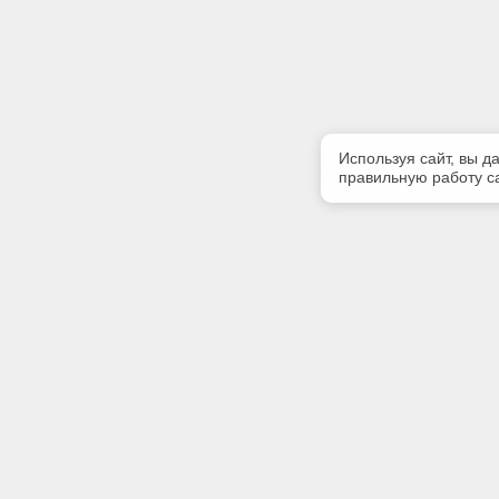
Используя сайт, вы д
правильную работу са
Полезная информация
Контакт
Контакты
Телефон
(342) 247
E-mail:
softserv
Адрес: