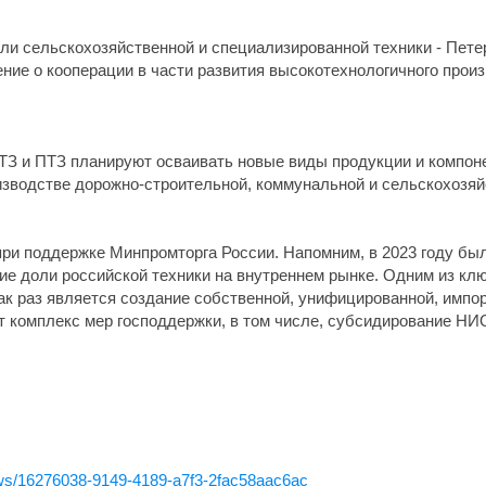
и сельскохозяйственной и специализированной техники - Пете
ние о кооперации в части развития высокотехнологичного произ
КТЗ и ПТЗ планируют осваивать новые виды продукции и компо
зводстве дорожно-строительной, коммунальной и сельскохозяй
при поддержке Минпромторга России. Напомним, в 2023 году б
е доли российской техники на внутреннем рынке. Одним из кл
к раз является создание собственной, унифицированной, импо
т комплекс мер господдержки, в том числе, субсидирование НИ
news/16276038-9149-4189-a7f3-2fac58aac6ac