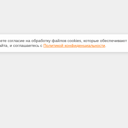
аете согласие на обработку файлов сооkiеs, которые обеспечивают
йта, и соглашаетесь с
Политикой конфиденциальности
.
ная информация
Сервисы
:
Специализированные онлайн-
издания
-20-55
Регулярная новостная рассылка
ice59@gmail.com
Служба поддержки пользователей
«Кодекс» и «Техэксперт»