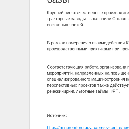
Крупнейшие отечественные производител
тракторные заводы - заключили Соглаше
составных частей.
В рамках намерения о взаимодействии 
производственными практиками при прои
Соответствующая работа организована 
мероприятий, направленных на повышени
специализированного машиностроения ка
перспективных проектов также действуе
реинжиниринг, льготные займы ФРП.
Источник:
https://minpromtorg.gov.ru/press-centre/