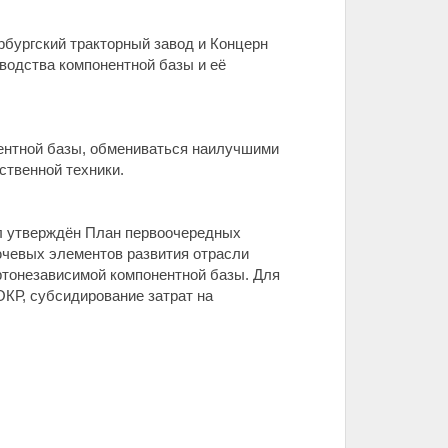
рбургский тракторный завод и Концерн
водства компонентной базы и её
нентной базы, обмениваться наилучшими
ственной техники.
ыл утверждён План первоочередных
ючевых элементов развития отрасли
ртонезависимой компонентной базы. Для
ОКР, субсидирование затрат на