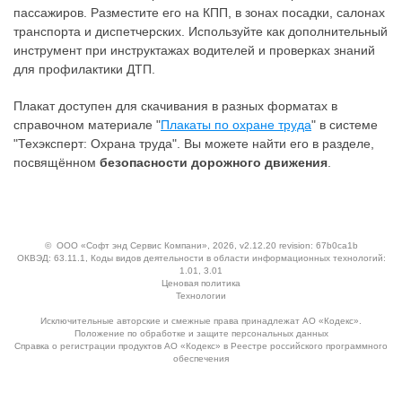
пассажиров. Разместите его на КПП, в зонах посадки, салонах
транспорта и диспетчерских. Используйте как дополнительный
инструмент при инструктажах водителей и проверках знаний
для профилактики ДТП.
Плакат доступен для скачивания в разных форматах в
справочном материале "
Плакаты по охране труда
" в системе
"Техэксперт: Охрана труда". Вы можете найти его в разделе,
посвящённом
безопасности дорожного движения
.
©
ООО «Софт энд Сервис Компани»
, 2026, v2.12.20 revision: 67b0ca1b
ОКВЭД: 63.11.1, Коды видов деятельности в области информационных технологий:
1.01, 3.01
Ценовая политика
Технологии
Исключительные авторские и смежные права принадлежат АО «Кодекс».
Положение по обработке и защите персональных данных
Справка о регистрации продуктов АО «Кодекс» в Реестре российского программного
обеспечения