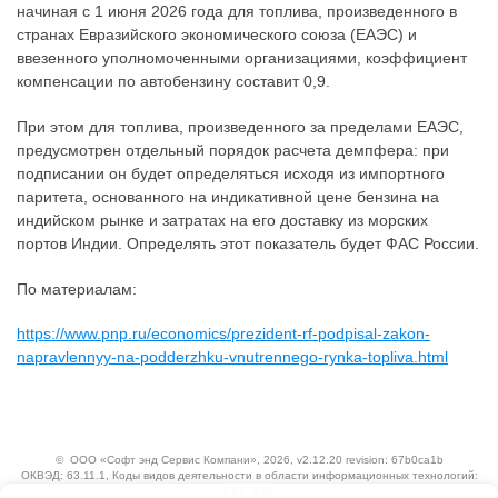
начиная с 1 июня 2026 года для топлива, произведенного в
странах Евразийского экономического союза (ЕАЭС) и
ввезенного уполномоченными организациями, коэффициент
компенсации по автобензину составит 0,9.
При этом для топлива, произведенного за пределами ЕАЭС,
предусмотрен отдельный порядок расчета демпфера: при
подписании он будет определяться исходя из импортного
паритета, основанного на индикативной цене бензина на
индийском рынке и затратах на его доставку из морских
портов Индии. Определять этот показатель будет ФАС России.
По материалам:
https://www.pnp.ru/economics/prezident-rf-podpisal-zakon-
napravlennyy-na-podderzhku-vnutrennego-rynka-topliva.html
©
ООО «Софт энд Сервис Компани»
, 2026, v2.12.20 revision: 67b0ca1b
ОКВЭД: 63.11.1, Коды видов деятельности в области информационных технологий:
1.01, 3.01