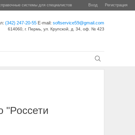
правочные системы для специалистов
Вход
Регистрация
ел:
(342) 247-20-55
E-mail:
softservice59@gmail.com
614060, г. Пермь, ул. Крупской, д. 34, оф. № 423
 "Россети