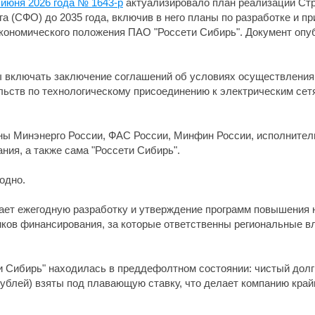
 июня 2026 года № 1643-р
актуализировало план реализации Стр
га (СФО) до 2035 года, включив в него планы по разработке и 
кономического положения ПАО "Россети Сибирь". Документ опу
ы включать заключение соглашений об условиях осуществления
ьств по технологическому присоединению к электрическим сетя
ны Минэнерго России, ФАС России, Минфин России, исполнител
ния, а также сама "Россети Сибирь".
годно.
ает ежегодную разработку и утверждение программ повышения 
ков финансирования, за которые ответственны региональные в
ти Сибирь" находилась в преддефолтном состоянии: чистый долг
рублей) взяты под плавающую ставку, что делает компанию край