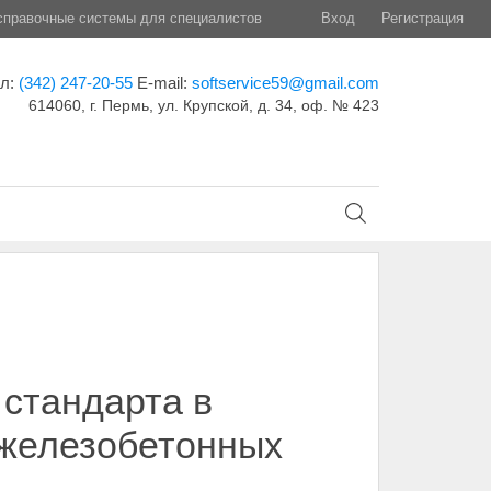
правочные системы для специалистов
Вход
Регистрация
ел:
(342) 247-20-55
E-mail:
softservice59@gmail.com
614060, г. Пермь, ул. Крупской, д. 34, оф. № 423
 стандарта в
 железобетонных