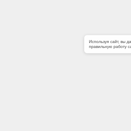
Используя сайт, вы д
правильную работу са
Полезная информация
Контакт
Контакты
Телефон
(342) 247
E-mail:
softserv
Адрес: