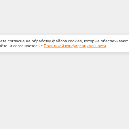
аете согласие на обработку файлов сооkiеs, которые обеспечивают
йта, и соглашаетесь с
Политикой конфиденциальности
.
ная информация
Сервисы
:
Специализированные онлайн-
издания
-20-55
Регулярная новостная рассылка
ice59@gmail.com
Служба поддержки пользователей
«Кодекс» и «Техэксперт»