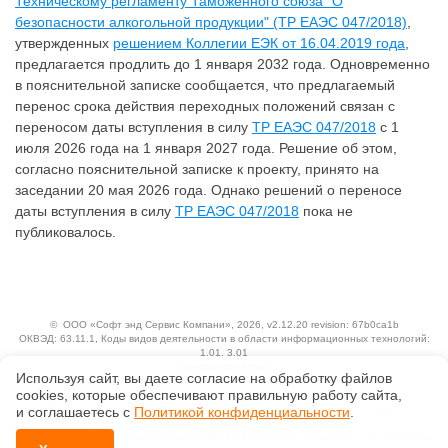
Техническому регламенту Таможенного союза "О
безопасности алкогольной продукции" (ТР ЕАЭС 047/2018)
,
утвержденных
решением Коллегии ЕЭК от 16.04.2019 года
,
предлагается продлить до 1 января 2032 года. Одновременно
в пояснительной записке сообщается, что предлагаемый
перенос срока действия переходных положений связан с
переносом даты вступления в силу
ТР ЕАЭС 047/2018
с 1
июля 2026 года на 1 января 2027 года. Решение об этом,
согласно пояснительной записке к проекту, принято на
заседании 20 мая 2026 года. Однако решений о переносе
даты вступления в силу
ТР ЕАЭС 047/2018
пока не
публиковалось.
©
ООО «Софт энд Сервис Компани»
, 2026, v2.12.20 revision: 67b0ca1b
ОКВЭД: 63.11.1, Коды видов деятельности в области информационных технологий:
1.01, 3.01
Ценовая политика
Используя сайт, вы даете согласие на обработку файлов
Технологии
сооkiеs, которые обеспечивают правильную работу сайта,
Исключительные авторские и смежные права принадлежат АО «Кодекс».
и соглашаетесь с
Политикой конфиденциальности
.
Положение по обработке и защите персональных данных
Справка о регистрации продуктов АО «Кодекс» в Реестре российского программного