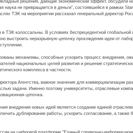
рикладные решения, дающие экономический эффект, обсудили н
я наука не превращается в деньги", состоявшейся в рамках Star
аслях ТЭК на мероприятии рассказал генеральный директор Росс
я в ТЭК колоссальны. В условиях беспрецедентной глобальной 
но выстроить неразрывную цепочку прохождения идеи от лабора
ступлении.
рованы механизмы, способные ускорить процесс внедрения, ож
ателей национальных целей развития и решение стратегических
етического комплекса в частности.
иректора Агентства, важное значение для коммерциализации раз
слью задачи. Именно поэтому университеты, отраслевые компа
новационная цепочка.
ния внедрения новых идей является создание единой отраслево
лючить дублирование работы, ускорить согласование, а также 
ссии на цифровой платформе "Единый справочно-информацион