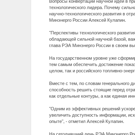
Вопросы конвертации научной идеи в п
технологического лидера. Почему сильна
научно-технологического развития в отр
Минэнерго России Алексей Кулапин.
"Перспективы технологического развити
обладающей сильной научной базой, важ
глава РЭА Минэнерго России в своем вы
На государственном уровне уже сформи
тем самым обеспечить достижение показ
целом, так и российского топливно-энерг
Вместе с тем, по словам генерального д
способность решить стоящие перед отра
как отдельные контуры, а как единая ин
"Одним из эффективных решений ускоре
увеличить доступность информации, иск
опыте", - отметил Алексей Кулапин.
На сегодняшний день РЭА Минэнерго Ро