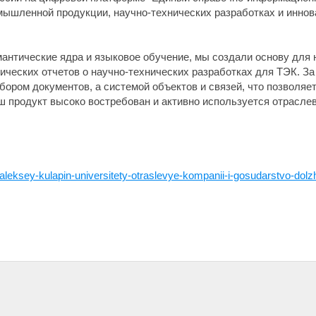
ышленной продукции, научно-технических разработках и иннов
мантические ядра и языковое обучение, мы создали основу для 
ических отчетов о научно-технических разработках для ТЭК. За
абором документов, а системой объектов и связей, что позволяет
ш продукт высоко востребован и активно используется отрасле
/aleksey-kulapin-universitety-otraslevye-kompanii-i-gosudarstvo-dolz