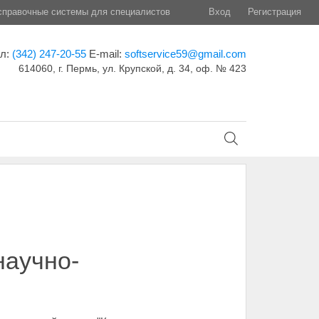
правочные системы для специалистов
Вход
Регистрация
ел:
(342) 247-20-55
E-mail:
softservice59@gmail.com
614060, г. Пермь, ул. Крупской, д. 34, оф. № 423
научно-