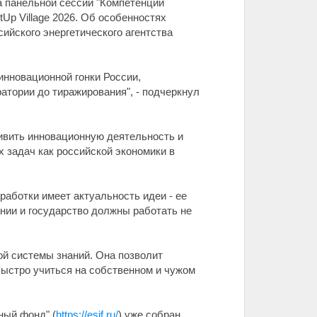
а панельной сессии "Компетенции
tUp Village 2026. Об особенностях
ийского энергетического агентства
инновационной гонки России,
тории до тиражирования", - подчеркнул
ивить инновационную деятельность и
 задач как российской экономики в
работки имеет актуальность идеи - ее
нии и государство должны работать не
й системы знаний. Она позволит
быстро учиться на собственном и чужом
ный фонд" (
https://esif.ru/
) уже собран