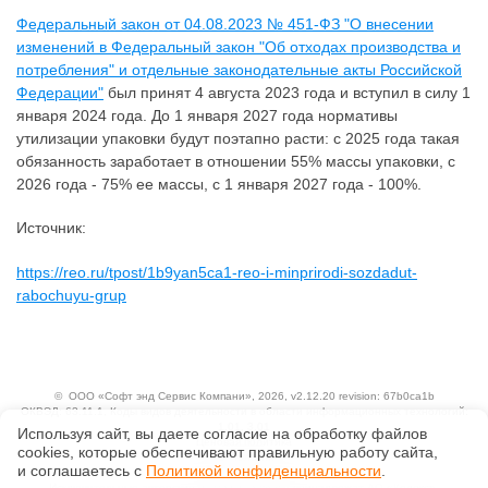
Федеральный закон от 04.08.2023 № 451-ФЗ "О внесении
изменений в Федеральный закон "Об отходах производства и
потребления" и отдельные законодательные акты Российской
Федерации"
был принят 4 августа 2023 года и вступил в силу 1
января 2024 года. До 1 января 2027 года нормативы
утилизации упаковки будут поэтапно расти: с 2025 года такая
обязанность заработает в отношении 55% массы упаковки, с
2026 года - 75% ее массы, с 1 января 2027 года - 100%.
Источник:
https://reo.ru/tpost/1b9yan5ca1-reo-i-minprirodi-sozdadut-
rabochuyu-grup
©
ООО «Софт энд Сервис Компани»
, 2026, v2.12.20 revision: 67b0ca1b
ОКВЭД: 63.11.1, Коды видов деятельности в области информационных технологий:
1.01, 3.01
Используя сайт, вы даете согласие на обработку файлов
Ценовая политика
сооkiеs, которые обеспечивают правильную работу сайта,
Технологии
и соглашаетесь с
Политикой конфиденциальности
.
Исключительные авторские и смежные права принадлежат АО «Кодекс».