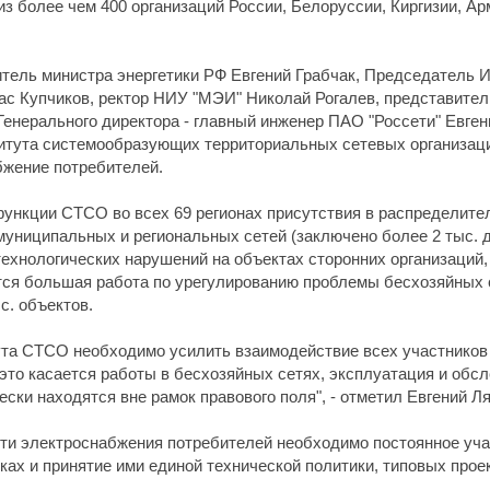
з более чем 400 организаций России, Белоруссии, Киргизии, Арм
тель министра энергетики РФ Евгений Грабчак, Председатель 
ас Купчиков, ректор НИУ "МЭИ" Николай Рогалев, представители
Генерального директора - главный инженер ПАО "Россети" Евген
итута системообразующих территориальных сетевых организаци
бжение потребителей.
ункции СТСО во всех 69 регионах присутствия в распределител
ниципальных и региональных сетей (заключено более 2 тыс. д
ехнологических нарушений на объектах сторонних организаций,
ится большая работа по урегулированию проблемы бесхозяйных с
с. объектов.
та СТСО необходимо усилить взаимодействие всех участников 
это касается работы в бесхозяйных сетях, эксплуатация и обс
ки находятся вне рамок правового поля", - отметил Евгений Л
ти электроснабжения потребителей необходимо постоянное уча
ах и принятие ими единой технической политики, типовых прое