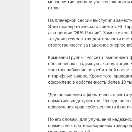
мероприятии приняли участие эксперты и
стран.
На пленарной сессии выступили замести
Электроэнергетического совета СНГ Тар
ассоциации "ЭРА России". Заместитель 
текущих результатах деятельности инст
ответственности за надежное энергосна
Компании Группы "Россети" выполняют ф
обеспечивают надежную эксплуатацию му
электроснабжение потребителей после т
и тарифных заявок. Кроме того, провод
оформлено в собственность более 10 ты
"Для повышения эффективности институ
нормативных документов. Прежде всего 
оформления прав собственности фактичес
По его словам, для улучшения надежнос
совместных противоаварийных тренировк
модернизации сетей.