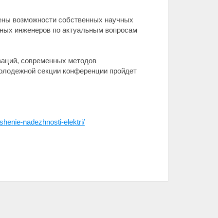
влены возможности собственных научных
вных инженеров по актуальным вопросам
ваций, современных методов
 молодежной секции конференции пройдет
yshenie-nadezhnosti-elektri/