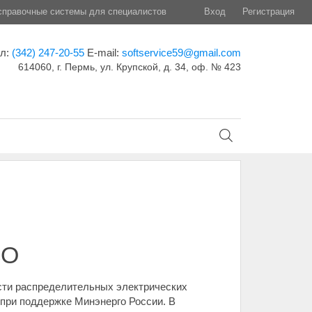
правочные системы для специалистов
Вход
Регистрация
ел:
(342) 247-20-55
E-mail:
softservice59@gmail.com
614060, г. Пермь, ул. Крупской, д. 34, оф. № 423
СО
сти распределительных электрических
при поддержке Минэнерго России. В