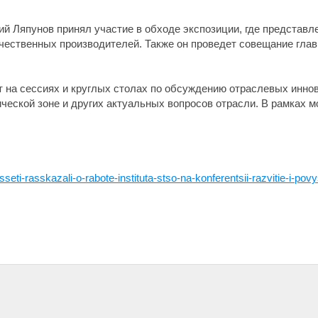
ний Ляпунов принял участие в обходе экспозиции, где предста
ечественных производителей. Также он проведет совещание гла
 на сессиях и круглых столах по обсуждению отраслевых инно
тической зоне и других актуальных вопросов отрасли. В рамках
seti-rasskazali-o-rabote-instituta-stso-na-konferentsii-razvitie-i-pov