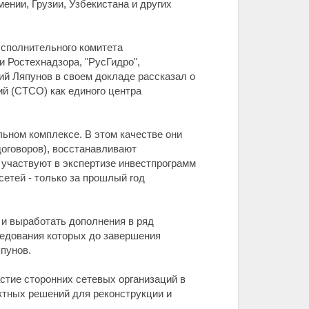
ении, Грузии, Узбекистана и других
Исполнительного комитета
 Ростехнадзора, "РусГидро",
ий Ляпунов в своем докладе рассказал о
й (СТСО) как единого центра
ьном комплексе. В этом качестве они
оговоров), восстанавливают
 участвуют в экспертизе инвестпрограмм
етей - только за прошлый год
и выработать дополнения в ряд
ледования которых до завершения
япунов.
стие сторонних сетевых организаций в
ктных решений для реконструкции и