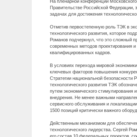
На пленарной конференции Московского
Правительстве Российской Федерации, з
задачах для достижения технологическо
Отметив первостепенную роль ТЭК в эк
технологического развития, которое по
Романов подчеркнул, что это сложный п
современных методов проектирования и 
квалифицированных кадров.
В условиях перехода мировой экономики 
ключевых факторов повышения конкурент
Стратегии национальной безопасности Ро
технологического развития ТЭК обознач
путем экономического стимулирования 
внедрения. Не менее важными направлен
сервисного обслуживания и локализации
1500 позиций критически важного оборуд
Действенным механизмом для обеспечен
технологического лидерства. Сергей Ро
его состав 10 федеральных проектов, с