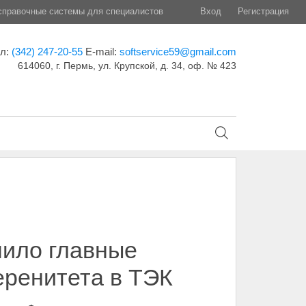
правочные системы для специалистов
Вход
Регистрация
ел:
(342) 247-20-55
E-mail:
softservice59@gmail.com
614060, г. Пермь, ул. Крупской, д. 34, оф. № 423
чило главные
еренитета в ТЭК