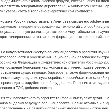
 академического экономического форума, состоявшейся на площ
аместитель генерального директора РЭА Минэнерго России Сер
го суверенитета в топливно-энергетическом комплексе.
ономике России, представитель Агентства связал его эффектив
дразумевает внедрение современных технологий с опорой на луч
роцесс, успешную реализацию которого могут обеспечить научн
прототипирования, интеграция информационных технологий, нал
на новую технологическую основу лидерство в развитии науки 
оспособности и обеспечения национальной безопасности стран
ссийской Федерации и Энергетической стратегии России до 2050
ены создание благоприятных условий для инвестиций в отечест
и устранения существующих барьеров, а также формирование н
иями станут создание пула серийных российских технологий и 
 производства зарубежного оборудования. Решение этих задач п
ования в ТЭК, добавил спикер.
ия технологического суверенитета России выступают девять н
манов выделил ведущую роль нацпроекта "Новые атомные и энер
осредоточенных на развитии отдельных направлений и отраслей