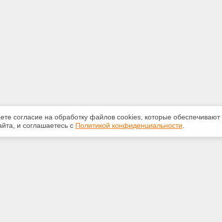
аете согласие на обработку файлов сооkiеs, которые обеспечивают
йта, и соглашаетесь с
Политикой конфиденциальности
.
ная информация
Сервисы
:
Специализированные онлайн-
издания
-20-55