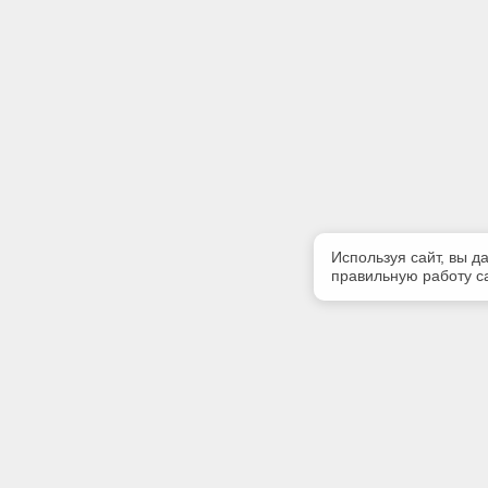
Используя сайт, вы д
правильную работу са
Полезная информация
Контакт
Контакты
Телефон
(342) 247