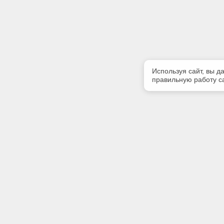
Используя сайт, вы д
правильную работу са
Полезная информация
Контакт
Контакты
Телефон
(342) 247
E-mail:
softserv
Адрес: