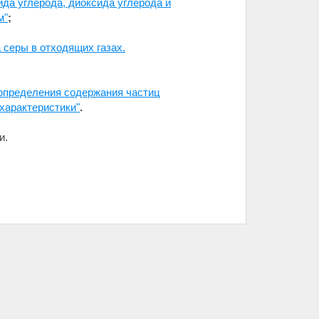
да углерода, диоксида углерода и
м"
;
серы в отходящих газах.
 определения содержания частиц
характеристики"
.
и.