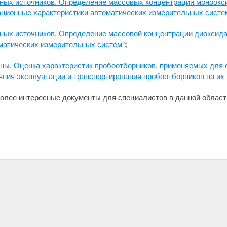
ных источников. Определение массовых концентраций моноокси
ационные характеристики автоматических измерительных систе
ных источников. Определение массовой концентрации диоксида 
матических измерительных систем"
;
оны. Оценка характеристик пробоотборников, применяемых для
яния эксплуатации и транспортирования пробоотборников на их 
олее интересные документы для специалистов в данной област