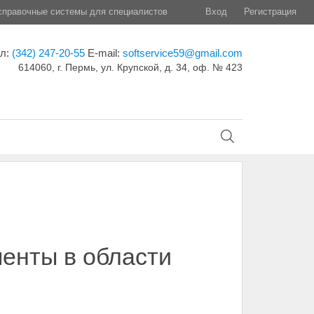
правочные системы для специалистов
Вход
Регистрация
ел:
(342) 247-20-55
E-mail:
softservice59@gmail.com
614060, г. Пермь, ул. Крупской, д. 34, оф. № 423
менты в области