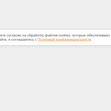
аете согласие на обработку файлов сооkiеs, которые обеспечивают
йта, и соглашаетесь с
Политикой конфиденциальности
.
ная информация
Сервисы
:
Специализированные онлайн-
издания
-20-55
Регулярная новостная рассылка
ice59@gmail.com
Служба поддержки пользователей
«Кодекс» и «Техэксперт»