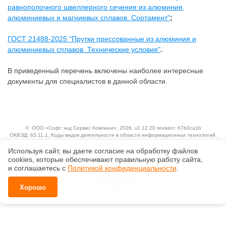
равнополочного швеллерного сечения из алюминия,
алюминиевых и магниевых сплавов. Сортамент"
;
ГОСТ 21488-2025 "Прутки прессованные из алюминия и
алюминиевых сплавов. Технические условия"
.
В приведенный перечень включены наиболее интересные
документы для специалистов в данной области.
©
ООО «Софт энд Сервис Компани»
, 2026, v2.12.20 revision: 67b0ca1b
ОКВЭД: 63.11.1, Коды видов деятельности в области информационных технологий:
1.01, 3.01
Ценовая политика
Используя сайт, вы даете согласие на обработку файлов
Технологии
сооkiеs, которые обеспечивают правильную работу сайта,
и соглашаетесь с
Политикой конфиденциальности
.
Исключительные авторские и смежные права принадлежат АО «Кодекс».
Положение по обработке и защите персональных данных
Справка о регистрации продуктов АО «Кодекс» в Реестре российского программного
Хорошо
обеспечения