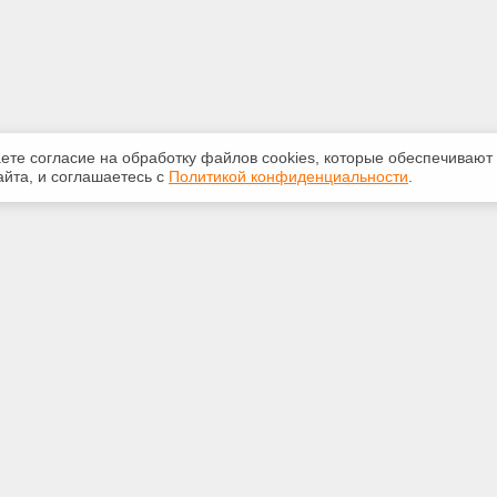
аете согласие на обработку файлов сооkiеs, которые обеспечивают
йта, и соглашаетесь с
Политикой конфиденциальности
.
ная информация
Сервисы
:
Специализированные онлайн-
издания
-20-55
Регулярная новостная рассылка
ice59@gmail.com
Служба поддержки пользователей
«Кодекс» и «Техэксперт»