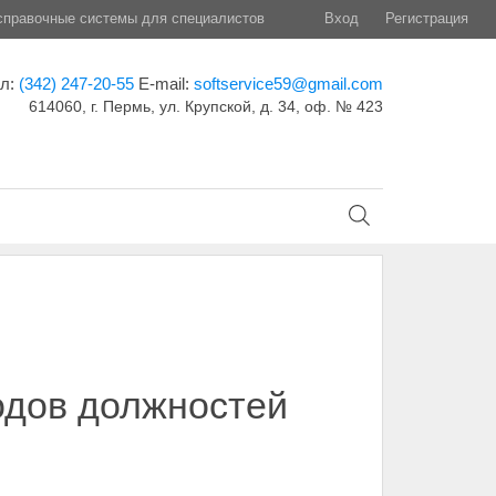
правочные системы для специалистов
Вход
Регистрация
ел:
(342) 247-20-55
E-mail:
softservice59@gmail.com
614060, г. Пермь, ул. Крупской, д. 34, оф. № 423
одов должностей