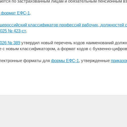
ются по застрахованным лицам и обязательным пенсионным вз
 формат ЕФС-1
.
ероссийский классификатор профессий рабочих, должностей с
2025 № 423-ст
.
2026 № 389
утвердил новый перечень кодов наименований должн
 с новым классификатором, а формат кодов с буквенно-цифров
электронные форматы для
формы ЕФС-1
, утвержденные
приказо