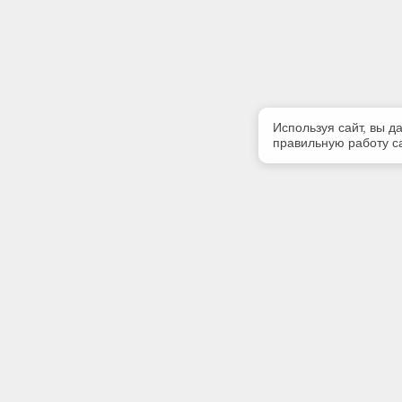
Используя сайт, вы д
правильную работу са
Полезная информация
Контакт
Контакты
Телефон
(342) 247
E-mail:
softserv
Адрес: