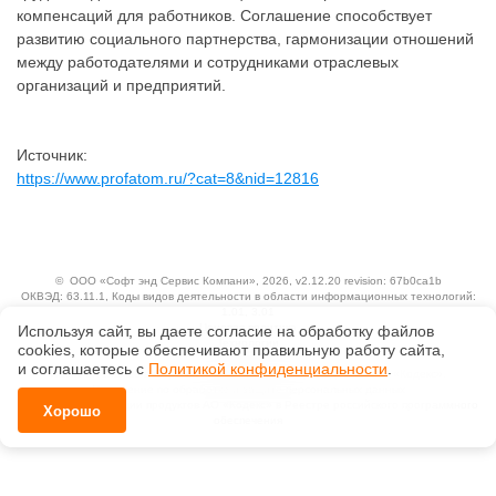
компенсаций для работников. Соглашение способствует
развитию социального партнерства, гармонизации отношений
между работодателями и сотрудниками отраслевых
организаций и предприятий.
Источник:
https://www.profatom.ru/?cat=8&nid=12816
©
ООО «Софт энд Сервис Компани»
, 2026, v2.12.20 revision: 67b0ca1b
ОКВЭД: 63.11.1, Коды видов деятельности в области информационных технологий:
1.01, 3.01
Ценовая политика
Используя сайт, вы даете согласие на обработку файлов
Технологии
сооkiеs, которые обеспечивают правильную работу сайта,
и соглашаетесь с
Политикой конфиденциальности
.
Исключительные авторские и смежные права принадлежат АО «Кодекс».
Положение по обработке и защите персональных данных
Справка о регистрации продуктов АО «Кодекс» в Реестре российского программного
Хорошо
обеспечения