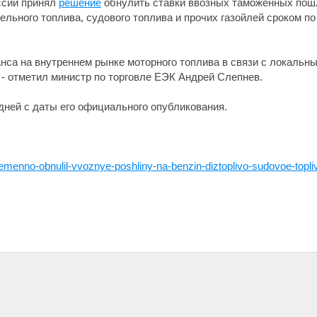
ссии принял
решение
обнулить ставки ввозных таможенных пошл
ельного топлива, судового топлива и прочих газойлей сроком по
нса на внутреннем рынке моторного топлива в связи с локальн
 - отметил министр по торговле ЕЭК Андрей Слепнев.
дней с даты его официального опубликования.
emenno-obnulil-vvoznye-poshliny-na-benzin-diztoplivo-sudovoe-topliv