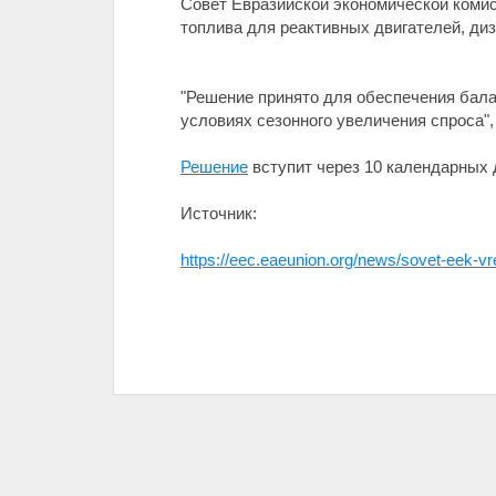
Совет Евразийской экономической коми
топлива для реактивных двигателей, диз
"Решение принято для обеспечения бала
условиях сезонного увеличения спроса",
Решение
вступит через 10 календарных 
Источник:
https://eec.eaeunion.org/news/sovet-eek-vr