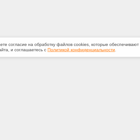
аете согласие на обработку файлов сооkiеs, которые обеспечивают
йта, и соглашаетесь с
Политикой конфиденциальности
.
ная информация
Сервисы
:
Специализированные онлайн-
издания
-20-55
Регулярная новостная рассылка
ice59@gmail.com
Служба поддержки пользователей
«Кодекс» и «Техэксперт»