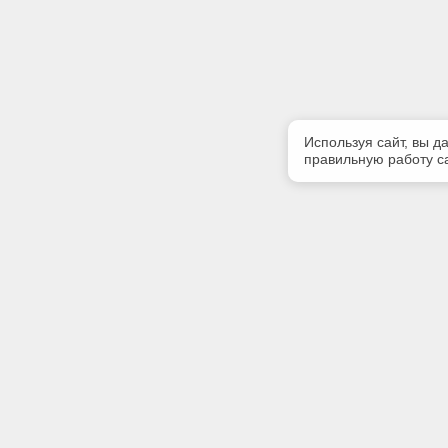
Используя сайт, вы д
правильную работу са
Полезная информация
Контакт
Контакты
Телефон
(342) 247
E-mail:
softserv
Адрес: