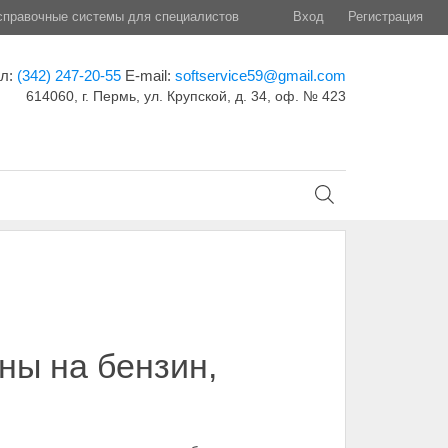
правочные системы для специалистов
Вход
Регистрация
ел:
(342) 247-20-55
E-mail:
softservice59@gmail.com
614060, г. Пермь, ул. Крупской, д. 34, оф. № 423
ны на бензин,