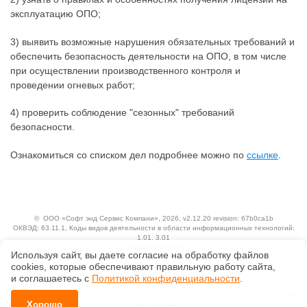
эксплуатацию ОПО;
3) выявить возможные нарушения обязательных требований и
обеспечить безопасность деятельности на ОПО, в том числе
при осуществлении производственного контроля и
проведении огневых работ;
4) проверить соблюдение "сезонных" требований
безопасности.
Ознакомиться со списком дел подробнее можно по
ссылке
.
©
ООО «Софт энд Сервис Компани»
, 2026, v2.12.20 revision: 67b0ca1b
ОКВЭД: 63.11.1, Коды видов деятельности в области информационных технологий:
1.01, 3.01
Ценовая политика
Используя сайт, вы даете согласие на обработку файлов
Технологии
сооkiеs, которые обеспечивают правильную работу сайта,
Исключительные авторские и смежные права принадлежат АО «Кодекс».
и соглашаетесь с
Политикой конфиденциальности
.
Положение по обработке и защите персональных данных
Справка о регистрации продуктов АО «Кодекс» в Реестре российского программного
Хорошо
обеспечения