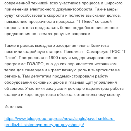
современной техникой всех участников процесса и широкого
применения электронного документооборота. Такие меры
будут способствовать скорости и полноте взыскания долгов,
повышению прозрачности процесса. "Т Плюс" со своей
стороны готова представить более подробные письменные
предложения по всем затронутым вопросам.
Также в рамках выездного заседания члены Комитета
посетили старейшую станцию Поволжья - Самарскую ГРЭС "Т
Плюс". Построенная в 1900 году и модернизированная по
программе ГОЭЛРО, она до сих пор является источником
тепла для самарцев и играет важную роль в энергосистеме
региона. Там депутатам продемонстрировали работу
оборудования основных цехов и главный щит управления
объектом. Участники заслушали доклад о параметрах работы
станции и ходе подготовки объекта к отопительному сезону.
Источник:
https://www.tplusgroup.ru/press/news/single/pavel-snikkars-
predlozhil-sistemnye-mery-po-povysheniju/