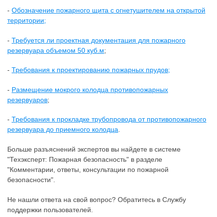
-
Обозначение пожарного щита с огнетушителем на открытой
территории;
-
Требуется ли проектная документация для пожарного
резервуара объемом 50 куб.м
;
-
Требования к проектированию пожарных прудов;
-
Размещение мокрого колодца противопожарных
резервуаров
;
-
Требования к прокладке трубопровода от противопожарного
резервуара до приемного колодца
.
Больше разъяснений экспертов вы найдете в системе
"Техэксперт: Пожарная безопасность" в разделе
"Комментарии, ответы, консультации по пожарной
безопасности".
Не нашли ответа на свой вопрос? Обратитесь в Службу
поддержки пользователей.