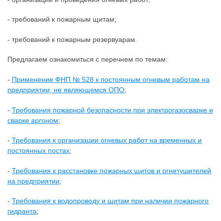
- требований к пожарным щитам;
- требований к пожарным резервуарам.
Предлагаем ознакомиться с перечнем по темам:
-
Применение ФНП № 528 к постоянным огневым работам на
предприятии, не являющемся ОПО
;
-
Требования пожарной безопасности при электрогазосварке и
сварке аргоном
;
-
Требования к организации огневых работ на временных и
постоянных постах;
-
Требования к расстановке пожарных щитов и огнетушителей
на предприятии;
-
Требования к водопроводу и щитам при наличии пожарного
гидранта
;