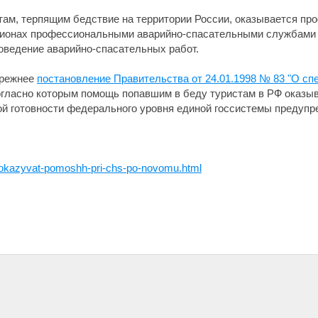
там, терпящим бедствие на территории России, оказывается п
гионах профессиональными аварийно-спасательными службами
оведение аварийно-спасательных работ.
прежнее
постановление Правительства от 24.01.1998 № 83 "О с
согласно которым помощь попавшим в беду туристам в РФ оказ
й готовности федерального уровня единой госсистемы предупр
t-okazyvat-pomoshh-pri-chs-po-novomu.html