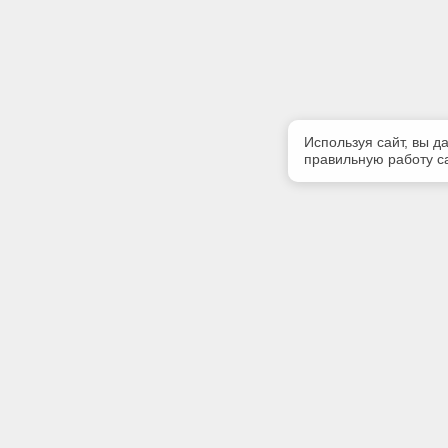
Используя сайт, вы д
правильную работу са
Полезная информация
Контакт
Контакты
Телефон
(342) 247
E-mail:
softserv
Адрес: