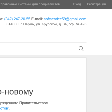
правочные системы для специалистов
Вход
Регистрация
ел:
(342) 247-20-55
E-mail:
softservice59@gmail.com
614060, г. Пермь, ул. Крупской, д. 34, оф. № 423
о-новому
вержденного Правительством
стов"
.