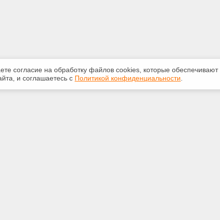
аете согласие на обработку файлов сооkiеs, которые обеспечивают
йта, и соглашаетесь с
Политикой конфиденциальности
.
ная информация
Сервисы
:
Специализированные онлайн-
издания
-20-55
Регулярная новостная рассылка
ice59@gmail.com
Служба поддержки пользователей
«Кодекс» и «Техэксперт»