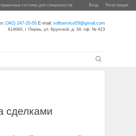
правочные системы для специалистов
Вход
Регистрация
ел:
(342) 247-20-55
E-mail:
softservice59@gmail.com
614060, г. Пермь, ул. Крупской, д. 34, оф. № 423
а сделками