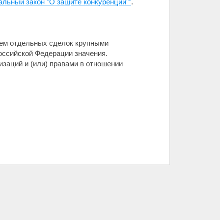
альный закон "О защите конкуренции""
.
ием отдельных сделок крупными
оссийской Федерации значения.
заций и (или) правами в отношении