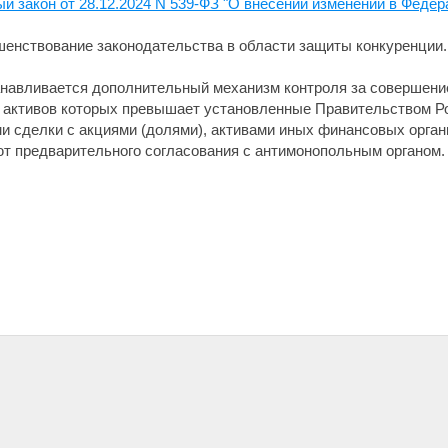
й закон от 28.12.2024 N 539-ФЗ "О внесении изменений в Федер
енствование законодательства в области защиты конкуренции.
анавливается дополнительный механизм контроля за совершен
 активов которых превышает установленные Правительством Р
сделки с акциями (долями), активами иных финансовых органи
т предварительного согласования с антимонопольным органом.