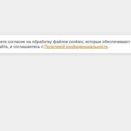
аете согласие на обработку файлов сооkiеs, которые обеспечивают
йта, и соглашаетесь с
Политикой конфиденциальности
.
ная информация
Сервисы
:
Специализированные онлайн-
издания
-20-55
Регулярная новостная рассылка
ice59@gmail.com
Служба поддержки пользователей
«Кодекс» и «Техэксперт»