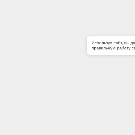
Используя сайт, вы д
правильную работу са
Полезная информация
Контакт
Контакты
Телефон
(342) 247
E-mail:
softserv
Адрес: