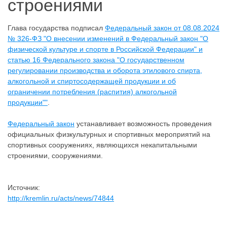
строениями
Глава государства подписал
Федеральный закон от 08.08.2024
№ 326-ФЗ "О внесении изменений в Федеральный закон "О
физической культуре и спорте в Российской Федерации" и
статью 16 Федерального закона "О государственном
регулировании производства и оборота этилового спирта,
алкогольной и спиртосодержащей продукции и об
ограничении потребления (распития) алкогольной
продукции""
.
Федеральный закон
устанавливает возможность проведения
официальных физкультурных и спортивных мероприятий на
спортивных сооружениях, являющихся некапитальными
строениями, сооружениями.
Источник:
http://kremlin.ru/acts/news/74844