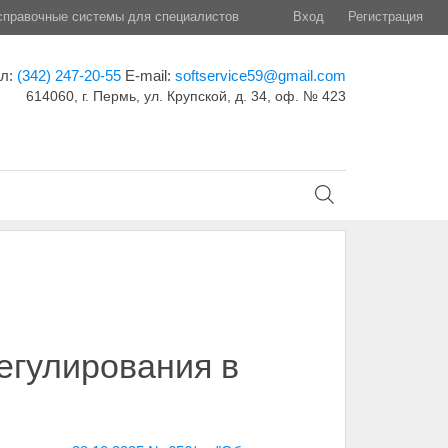
правочные системы для специалистов
Вход
Регистрация
ел:
(342) 247-20-55
E-mail:
softservice59@gmail.com
614060, г. Пермь, ул. Крупской, д. 34, оф. № 423
егулирования в