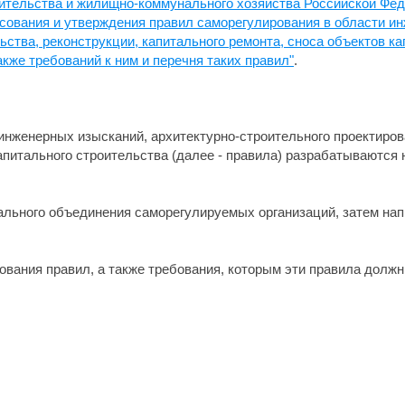
ительства и жилищно-коммунального хозяйства Российской Феде
асования и утверждения правил саморегулирования в области и
ьства, реконструкции, капитального ремонта, сноса объектов к
акже требований к ним и перечня таких правил"
.
инженерных изысканий, архитектурно-строительного проектиров
капитального строительства (далее - правила) разрабатываютс
ального объединения саморегулируемых организаций, затем на
ования правил, а также требования, которым эти правила должн