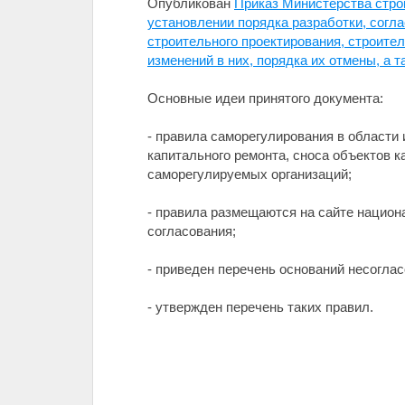
Опубликован
Приказ Министерства стро
установлении порядка разработки, согл
строительного проектирования, строител
изменений в них, порядка их отмены, а т
Основные идеи принятого документа:
- правила саморегулирования в области 
капитального ремонта, сноса объектов 
саморегулируемых организаций;
- правила размещаются на сайте национ
согласования;
- приведен перечень оснований несоглас
- утвержден перечень таких правил.