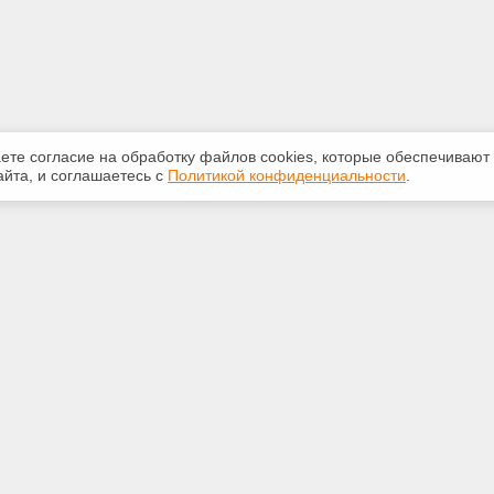
аете согласие на обработку файлов сооkiеs, которые обеспечивают
йта, и соглашаетесь с
Политикой конфиденциальности
.
ная информация
Сервисы
:
Специализированные онлайн-
издания
-20-55
Регулярная новостная рассылка
ice59@gmail.com
Служба поддержки пользователей
«Кодекс» и «Техэксперт»