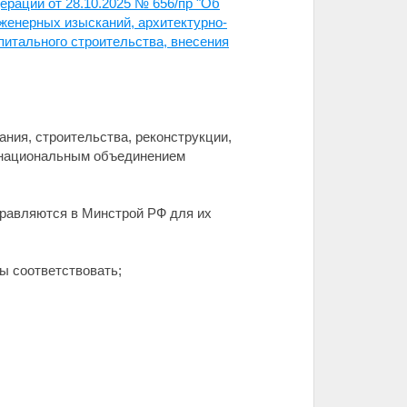
рации от 28.10.2025 № 656/пр "Об
нженерных изысканий, архитектурно-
апитального строительства, внесения
ания, строительства, реконструкции,
я национальным объединением
правляются в Минстрой РФ для их
ы соответствовать;