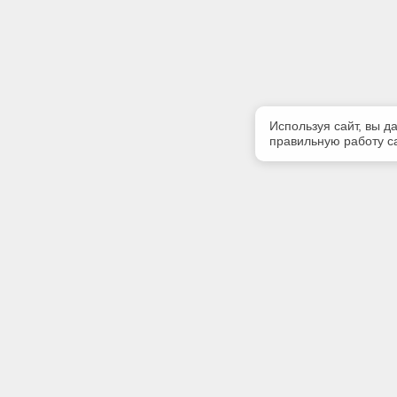
Используя сайт, вы д
правильную работу са
Полезная информация
Контакт
Контакты
Телефон
(342) 247
E-mail:
softserv
Адрес: