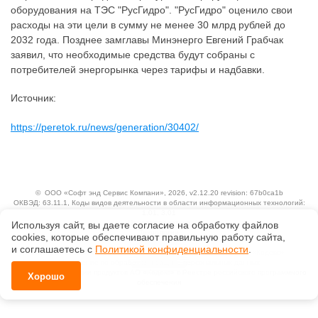
оборудования на ТЭС "РусГидро". "РусГидро" оценило свои
расходы на эти цели в сумму не менее 30 млрд рублей до
2032 года. Позднее замглавы Минэнерго Евгений Грабчак
заявил, что необходимые средства будут собраны с
потребителей энергорынка через тарифы и надбавки.
Источник:
https://peretok.ru/news/generation/30402/
©
ООО «Софт энд Сервис Компани»
, 2026, v2.12.20 revision: 67b0ca1b
ОКВЭД: 63.11.1, Коды видов деятельности в области информационных технологий:
1.01, 3.01
Ценовая политика
Используя сайт, вы даете согласие на обработку файлов
Технологии
сооkiеs, которые обеспечивают правильную работу сайта,
и соглашаетесь с
Политикой конфиденциальности
.
Исключительные авторские и смежные права принадлежат АО «Кодекс».
Положение по обработке и защите персональных данных
Справка о регистрации продуктов АО «Кодекс» в Реестре российского программного
Хорошо
обеспечения