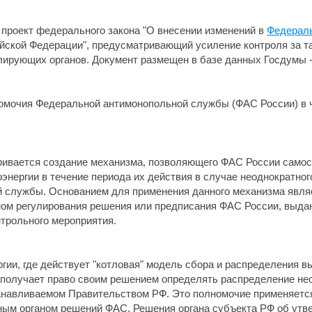
проект федерального закона "О внесении изменений в
Федераль
йской Федерации", предусматривающий усиление контроля за т
ирующих органов. Документ размещен в базе данных Госдумы 
омочия Федеральной антимонопольной службы (ФАС России) в 
тривается создание механизма, позволяющего ФАС России само
оэнергии в течение периода их действия в случае неоднократно
 службы. Основанием для применения данного механизма являе
аном регулирования решения или предписания ФАС России, выдан
нтрольного мероприятия.
ии, где действует "котловая" модель сбора и распределения в
получает право своим решением определять распределение не
анавливаемом Правительством РФ. Это полномочие применяется
ным органом решений ФАС. Решения органа субъекта РФ об ут