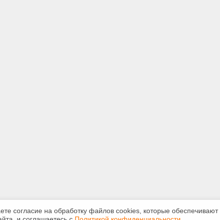
аете согласие на обработку файлов сооkiеs, которые обеспечивают
йта, и соглашаетесь с
Политикой конфиденциальности
.