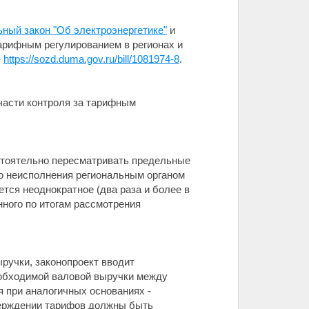
ный закон "Об электроэнергетике"
и
арифным регулированием в регионах и
-
https://sozd.duma.gov.ru/bill/1081974-8
.
части контроля за тарифным
стоятельно пересматривать предельные
го неисполнения региональным органом
тся неоднократное (два раза и более в
ного по итогам рассмотрения
ыручки, законопроект вводит
обходимой валовой выручки между
 при аналогичных основаниях -
верждении тарифов должны быть