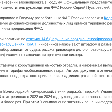
о внесении законопроекта в Госдуму. Официальным представит
ь - заместитель руководителя ФАС России Сергей Пузыревский.
направило в Госдуму разработанные ФАС России поправки к
Коде
ивную дисквалификацию должностных лиц органов тарифного ре
полнили предписания ФАС.
ой политики по
статьям 14.6 (нарушение порядка ценообразован
вонарушениях (КоАП)
чиновников наказывают штрафом в размер
ыбор зависит от судьи, рассматривающего дело о правонарушен
алификация не назначается практически никогда.
авимы с коррупционной емкостью отрасли, и чиновникам выго
ние в тарифы необоснованных затрат. Авторы документа отмеч
после неоднократного привлечения к административной ответст
 в Волгоградской, Кемеровской, Ленинградской, Тверской, Улья
 этих регионах с 2022 по 2024 год руководители органов тариф
 и более раз. При этом "невыполнение законных решений федер