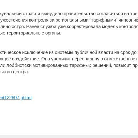
мунальной отрасли вынудило правительство согласиться на т
а ужесточения контроля за региональными "тарифными" чиновни
льно остро. Ранее служба уже корректировала модель контрол
ые территориальные органы.
тическое исключение из системы публичной власти на срок до т
ющее воздействие. Она увеличит персональную ответственност
ли лоббистски мотивированных тарифных решений, повысит про
ьного центра.
nt122607.phtml