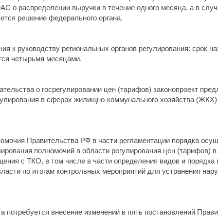
АС о распределении выручки в течение одного месяца, а в слу
ется решение федерального органа.
ния к руководству региональных органов регулирования: срок н
тся четырьмя месяцами.
дательства о госрегулировании цен (тарифов) законопроект пре
гулирования в сферах жилищно-коммунального хозяйства (ЖКХ) 
номочия Правительства РФ в части регламентации порядка осущ
лирования полномочий в области регулирования цен (тарифов) в
ения с ТКO, в том числе в части определения видов и порядка 
ласти по итогам контрольных мероприятий для устранения нар
а потребуется внесение изменений в пять постановлений Прави