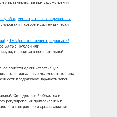
елем правительства при рассмотрении
ксу об административных нарушениях
гулирования, которые систематически
ия)
и
19.5 (невыполнение предписаний
е 50 тыс. рублей или
ии, но, говорится в пояснительной
днее понести административную
ают, что региональные должностные лица
венности продолжают нарушать закон.
новской, Свердловской областях и
ного регулирования привлекались к
ального контрольного органа снижает