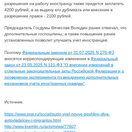
разрешения на работу иностранцу также придется заплатить
4200 рублей, а за выдачу его дубликата или внесение в
разрешение правок - 2100 рублей.
Председатель Госдумы Вячеслав Володин ранее отмечал, что
дополнительные госпошлины, а также повышение ранее
установленных позволит улучшить учет иностранцев.
Поэтому
Федеральным законом от 31.07.2025 N 270-ФЗ
вносятся корреспондирующие изменения в
Федеральный
закон от 23.05.2025 N 121-ФЗ "О внесении изменений в
отдельные законодательные акты Российской Федерации и о
проведении эксперимента по внедрению дополнительных
механизмов учета иностранных граждан"
.
Источник:
https://www.pnp.ru/social/putin-vvel-novye-poshliny-dlya-
avtovladelcev-i-migrantov.html
http://www.kremlin.ru/acts/news/77607