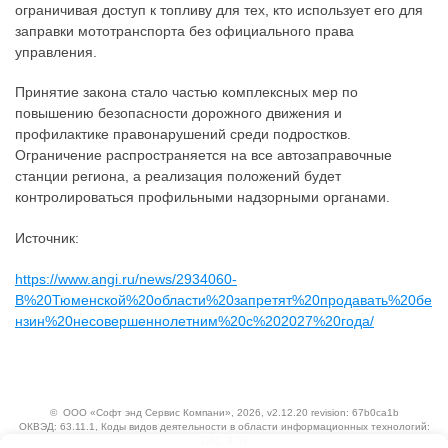
ограничивая доступ к топливу для тех, кто использует его для
заправки мототранспорта без официального права
управления.
Принятие закона стало частью комплексных мер по
повышению безопасности дорожного движения и
профилактике правонарушений среди подростков.
Ограничение распространяется на все автозаправочные
станции региона, а реализация положений будет
контролироваться профильными надзорными органами.
Источник:
https://www.angi.ru/news/2934060-
В%20Тюменской%20области%20запретят%20продавать%20бе
нзин%20несовершеннолетним%20с%202027%20года/
©
ООО «Софт энд Сервис Компани»
, 2026, v2.12.20 revision: 67b0ca1b
ОКВЭД: 63.11.1, Коды видов деятельности в области информационных технологий:
1.01, 3.01