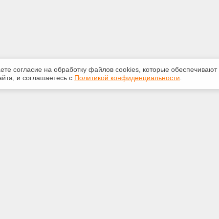
аете согласие на обработку файлов сооkiеs, которые обеспечивают
йта, и соглашаетесь с
Политикой конфиденциальности
.
ная информация
Сервисы
:
Специализированные онлайн-
издания
-20-55
Регулярная новостная рассылка
ice59@gmail.com
Служба поддержки пользователей
«Кодекс» и «Техэксперт»