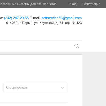
правочные системы для специалистов
Вход
Регистрация
ел:
(342) 247-20-55
E-mail:
softservice59@gmail.com
614060, г. Пермь, ул. Крупской, д. 34, оф. № 423
Отсортировать