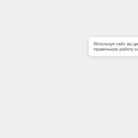
Используя сайт, вы д
правильную работу са
Полезная информация
Контакт
Контакты
Телефон
(342) 247
E-mail:
softserv
Адрес: