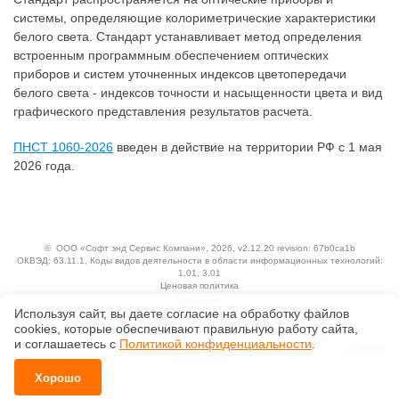
системы, определяющие колориметрические характеристики
белого света. Стандарт устанавливает метод определения
встроенным программным обеспечением оптических
приборов и систем уточненных индексов цветопередачи
белого света - индексов точности и насыщенности цвета и вид
графического представления результатов расчета.
ПНСТ 1060-2026
введен в действие на территории РФ с 1 мая
2026 года.
©
ООО «Софт энд Сервис Компани»
, 2026, v2.12.20 revision: 67b0ca1b
ОКВЭД: 63.11.1, Коды видов деятельности в области информационных технологий:
1.01, 3.01
Ценовая политика
Технологии
Используя сайт, вы даете согласие на обработку файлов
Исключительные авторские и смежные права принадлежат АО «Кодекс».
сооkiеs, которые обеспечивают правильную работу сайта,
Положение по обработке и защите персональных данных
и соглашаетесь с
Политикой конфиденциальности
.
Справка о регистрации продуктов АО «Кодекс» в Реестре российского программного
обеспечения
Хорошо