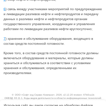
6
) связь между участниками мероприятий по предупреждению
и ликвидации разливов нефти и нефтепродуктов и передачу
данных о разливах нефти и нефтепродуктов органам
государственного управления, координации и управления
работами по ликвидации разливов нефти круглосуточно;
7
) хранение и обслуживание оборудования, входящего в
состав средств постоянной готовности.
Кроме того, в состав средств постоянной готовности должны
включаться оборудование и материалы, которые должны
храниться и обслуживаться в соответствии с условиями
хранения и обслуживания, определенными их
производителями.
©
ООО «Софт энд Сервис Компани»
, 2026, v2.12.20 revision: 67b0ca1b
ОКВЭД: 63.11.1, Коды видов деятельности в области информационных технологий:
1.01, 3.01
Используя сайт, вы даете согласие на обработку файлов
Ценовая политика