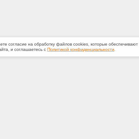
аете согласие на обработку файлов сооkiеs, которые обеспечивают
йта, и соглашаетесь с
Политикой конфиденциальности
.
ная информация
Сервисы
:
Специализированные онлайн-
издания
-20-55
Регулярная новостная рассылка
ice59@gmail.com
Служба поддержки пользователей
«Кодекс» и «Техэксперт»