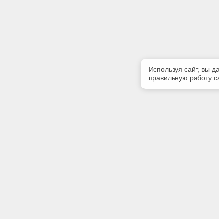
Используя сайт, вы д
правильную работу са
Полезная информация
Контакт
Контакты
Телефон
(342) 247
E-mail:
softserv
Адрес: