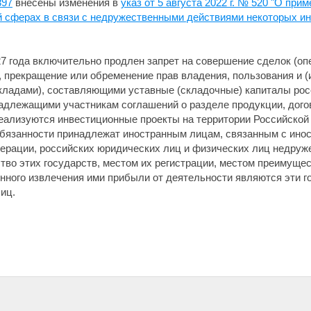
897
внесены изменения в
указ от 5 августа 2022 г. № 520 "О пр
ой сферах в связи с недружественными действиями некоторых и
7 года включительно продлен запрет на совершение сделок (оп
е, прекращение или обременение прав владения, пользования и 
вкладами), составляющими уставные (складочные) капиталы рос
надлежащими участникам соглашений о разделе продукции, дого
реализуются инвестиционные проекты на территории Российской
 обязанности принадлежат иностранным лицам, связанным с ино
рации, российских юридических лиц и физических лиц недруже
тво этих государств, местом их регистрации, местом преимуще
ного извлечения ими прибыли от деятельности являются эти го
иц.