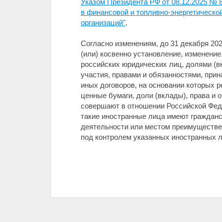
Указом Президента РФ от 08.12.2025 № 
в финансовой и топливно-энергетическ
организаций"
.
Согласно изменениям, до 31 декабря 202
(или) косвенно установление, изменени
российских юридических лиц, долями (
участия, правами и обязанностями, при
иных договоров, на основании которых 
ценные бумаги, доли (вклады), права и
совершают в отношении Российской Феде
такие иностранные лица имеют гражданс
деятельности или местом преимуществен
под контролем указанных иностранных л