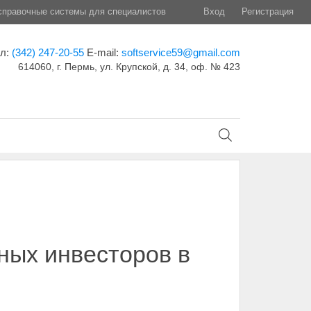
правочные системы для специалистов
Вход
Регистрация
ел:
(342) 247-20-55
E-mail:
softservice59@gmail.com
614060, г. Пермь, ул. Крупской, д. 34, оф. № 423
ных инвесторов в