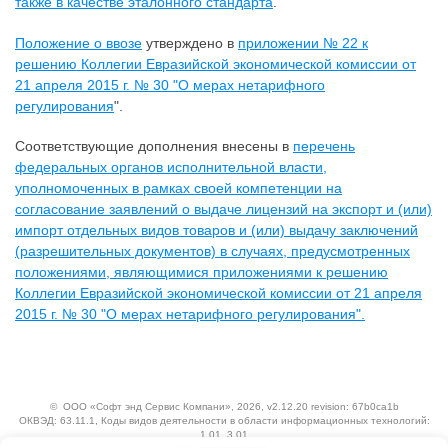
также в качестве эталонного стандарта
.
Положение о ввозе
утверждено в
приложении № 22 к
решению Коллегии Евразийской экономической комиссии от
21 апреля 2015 г. № 30 "О мерах нетарифного
регулирования
".
Соответствующие дополнения внесены в
перечень
федеральных органов исполнительной власти,
уполномоченных в рамках своей компетенции на
согласование заявлений о выдаче лицензий на экспорт и (или)
импорт отдельных видов товаров и (или) выдачу заключений
(разрешительных документов) в случаях, предусмотренных
положениями, являющимися приложениями к решению
Коллегии Евразийской экономической комиссии от 21 апреля
2015 г. № 30 "О мерах нетарифного регулирования".
©
ООО «Софт энд Сервис Компани»
, 2026, v2.12.20 revision: 67b0ca1b
ОКВЭД: 63.11.1, Коды видов деятельности в области информационных технологий:
1.01, 3.01