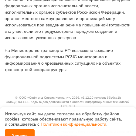
федеральных органов исполнительной власти,
исполнительных органов субъектов Российской Федерации,
органов местного самоуправления и организаций могут
использоваться при введении режима повышенной готовности
в случае, если это предусмотрено порядком создания и
использования указанных резервов.
На Министерство транспорта РФ возложено создание
функциональной подсистемы РСЧС мониторинга и
информирования о чрезвычайных ситуациях на объектах
транспортной инфраструктуры.
©
ООО «Софт энд Сервис Компани»
, 2026, v2.12.20 revision: 67b0ca1b
ОКВЭД: 63.11.1, Коды видов деятельности в области информационных технологий:
1.01, 3.01
Ценовая политика
Используя сайт, вы даете согласие на обработку файлов
Технологии
сооkiеs, которые обеспечивают правильную работу сайта,
Исключительные авторские и смежные права принадлежат АО «Кодекс».
и соглашаетесь с
Политикой конфиденциальности
.
Положение по обработке и защите персональных данных
Справка о регистрации продуктов АО «Кодекс» в Реестре российского программного
Хорошо
обеспечения